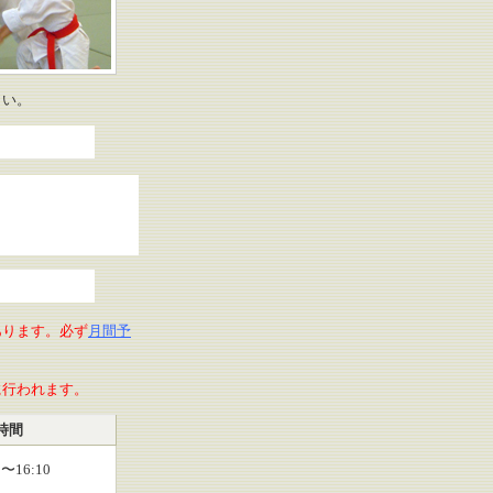
さい。
あります。必ず
月間予
に行われます。
時間
0〜16:10