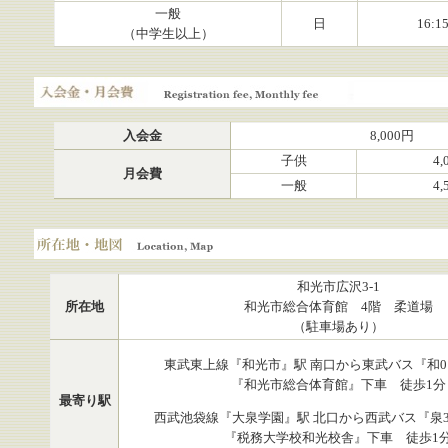
一般
日
16:1
（中学生以上）
入会金・月会費
入会金
8,000円
子供
4,
月会費
一般
4,
所在地・地図
和光市広沢3-1
所在地
和光市総合体育館 4階 柔道場
（駐車場あり）
東武東上線『和光市』駅 南口から東武バス『和0
『和光市総合体育館』下車 徒歩1分
最寄り駅
西武池袋線『大泉学園』駅 北口から西武バス『泉3
『税務大学校和光校舎』下車 徒歩1