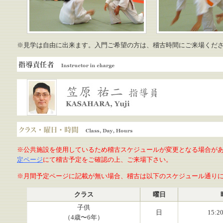
※見学は自由に出来ます。入門ご希望の方は、稽古時間にご来場くだ
指導責任者
笠原祐二 専門指導員
クラス・曜日・時間
※公共施設を使用しているため稽古スケジュールが変更となる場合が
定ページ
にて稽古予定をご確認の上、ご来場下さい。
※月間予定ページに記載が無い場合、稽古は以下のスケジュール通り
クラス
曜日
子供
日
15:2
（4歳〜6年）