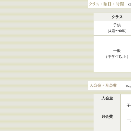
クラス・曜日・時間
クラス
子供
（4歳〜6年）
一般
（中学生以上）
入会金・月会費
入会金
子
月会費
一