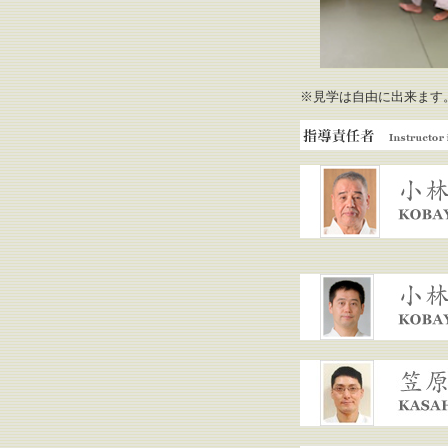
※見学は自由に出来ます
指導責任者
小林保雄 総師範
小林弘明 道場長
笠原祐二 専門指導員