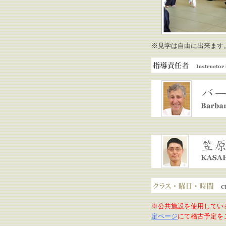
※見学は自由に出来ます
指導責任者
バーバラ・サマホーク 指
笠原祐二 専門指導員
クラス・曜日・時間
※公共施設を使用してい
定ページ
にて稽古予定を