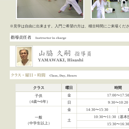
※見学は自由に出来ます。入門ご希望の方は、稽古時間にご来場くだ
指導責任者
山脇久嗣 専門指導員
クラス・曜日・時間
クラス
曜日
時間
金
17:00〜17:5
子供
（4歳〜6年）
日
9:30〜10:20
金
14:30〜15:30
10:30〜11:30（基
一般
土
（中学生以上）
15:30〜16:3