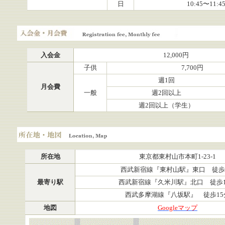
日
10:45〜11:4
入会金・月会費
入会金
12,000円
子供
7,700円
週1回
月会費
一般
週2回以上
週2回以上（学生）
所在地・地図
所在地
東京都東村山市本町1-23-1
西武新宿線『東村山駅』東口 徒歩
最寄り駅
西武新宿線『久米川駅』北口 徒歩1
西武多摩湖線『八坂駅』 徒歩15
地図
Googleマップ