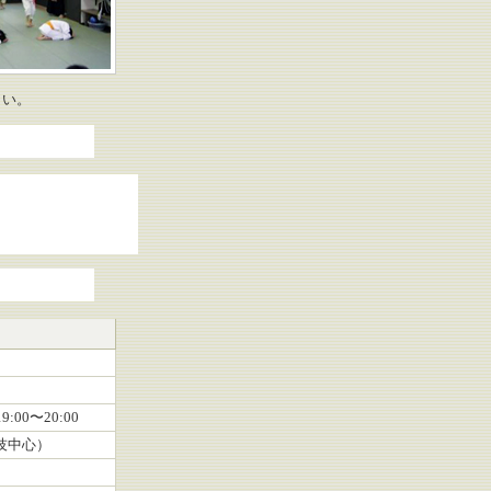
さい。
0
19:00〜20:00
本技中心）
0