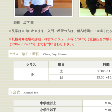
師範 坂下 薫
※見学は自由に出来ます。入門ご希望の方は、稽古時間にご来場くだ
※札幌発寒道場の詳細・稽古スケジュール等については直接担当の坂下（011-
は 090-7512-2325）までお問い合わせ下さい。
クラス・曜日・時間
クラス
曜日
時間
土
9:30〜11:
一般
日
13:30〜15
年会費
中学生以上
￥16,
小学生以下
￥10,